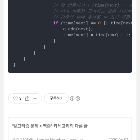
// 첫 방문이거나 (time[next] == 0)
// 이미 방문한 곳이어도 같은 시간에 방문했다면
// 경우의 수에 추가될 수 있기 때문에 Q
if
 (time[next] == 
0
 || time[next] 
                    q.add(next);

                    time[next] = time[now] + 
1
;

                }

            }

        }

    }

}
3
구독하기
'
알고리즘 문제
>
백준
' 카테고리의 다른 글
백준 14954번. Happy Number (Java)
2020.04.03