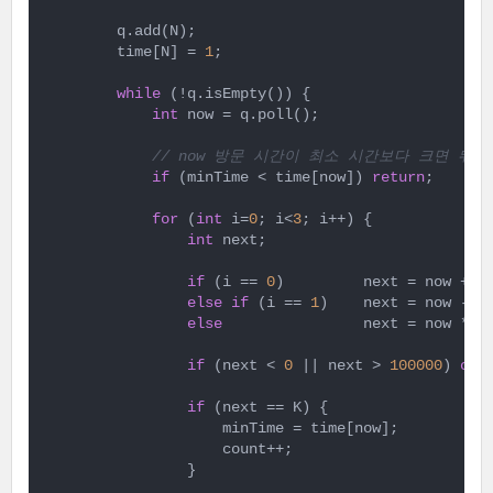
        q.add(N);

        time[N] = 
1
;

while
 (!q.isEmpty()) {

int
 now = q.poll();

// now 방문 시간이 최소 시간보다 크면 뒤는
if
 (minTime < time[now]) 
return
;

for
 (
int
 i=
0
; i<
3
; i++) {

int
 next;

if
 (i == 
0
)         next = now + 
1
;
else
if
 (i == 
1
)    next = now - 
1
;
else
                next = now * 
2
;
if
 (next < 
0
 || next > 
100000
) 
con
if
 (next == K) {

                    minTime = time[now];

                    count++;

                }
