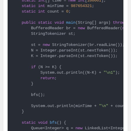
static
int
[] time = 
new
int
[
100001
];

static
int
 minTime = 
987654321
;

static
int
 count = 
0
;

public
static
void
main
(String[] args)
throws
 
        BufferedReader br = 
new
 BufferedReader(
new
        StringTokenizer st;

        st = 
new
 StringTokenizer(br.readLine());

        N = Integer.parseInt(st.nextToken());

        K = Integer.parseInt(st.nextToken());

if
 (N >= K) {

            System.out.println((N-K) + 
"\n1"
);

return
;

        }

        bfs();

        System.out.println(minTime + 
"\n"
 + count);
    }

static
void
bfs
()
{

        Queue<Integer> q = 
new
 LinkedList<Integer>(