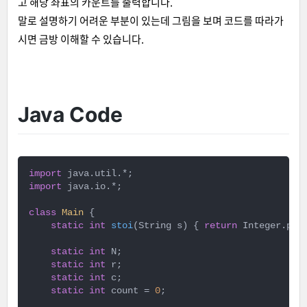
고 해당 좌표의 카운트를 출력합니다.
말로 설명하기 어려운 부분이 있는데 그림을 보며 코드를 따라가
시면 금방 이해할 수 있습니다.
Java Code
import
import
 java.io.*;

class
Main
{

static
int
stoi
(String s)
{ 
return
 Integer.pars
static
int
 N;

static
int
 r;

static
int
 c;

static
int
 count = 
0
;
