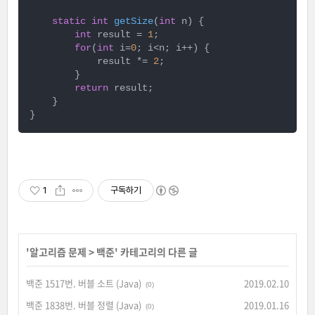
static
int
getSize
(
int
 n)
{

int
 result = 
1
;

for
(
int
 i=
0
; i<n; i++) {

            result *= 
2
;

        }

return
 result;

    }

}
1
구독하기
'
알고리즘 문제
>
백준
' 카테고리의 다른 글
백준 1517번. 버블 소트 (Java)
2019.02.10
(0)
백준 1838번. 버블 정렬 (Java)
2019.01.16
(0)