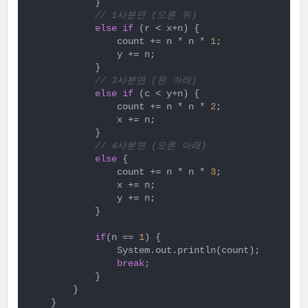
            }

// 1사분면 (오른 위)
else
if
 (r < x+n) {

                count += n * n * 
1
;

                y += n;

            }

// 3사분면 (왼 아래)
else
if
 (c < y+n) {

                count += n * n * 
2
;

                x += n;

            }

// 4사분면 (오른 아래)
else
 {

                count += n * n * 
3
;

                x += n;

                y += n;

            }

if
(n == 
1
) {

                System.out.println(count);

break
;

            }

        }

    }
