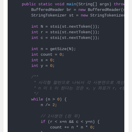
public
static
void
main
(String[] args)
throws
 
        BufferedReader br = 
new
 BufferedReader(
new
        StringTokenizer st = 
new
 StringTokenizer(br
int
 N = stoi(st.nextToken());

int
 r = stoi(st.nextToken());

int
 c = stoi(st.nextToken());

int
 n = getSize(N);

int
 count = 
0
;

int
 x = 
0
;

int
 y = 
0
;

/**

         * 사각형 절반으로 나눠서 각 사분면으로 계산

         * n 이 1 이 된다는 것은 x, y 좌표가 r, c랑
         */
while
 (n > 
0
) {

            n /= 
2
;

// 2사분면 (왼 위)
if
 (r < x+n && c < y+n) {

                count += n * n * 
0
;
