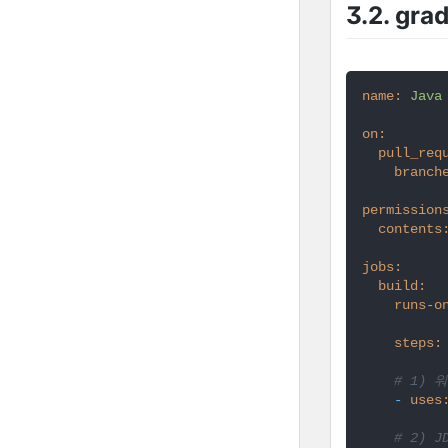
3.2. gr
name:
Java
on:
pull_req
branch
permission
contents
jobs:
build:
runs-o
steps:
# 1)
-
uses
# 2) 