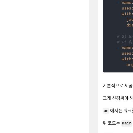
-
name
uses
with
ja
di
# 3) 
# 이 워
-
name
uses
with
ar
기본적으로 제공
크게 신경써야 
에서는 워크
on
위 코드는
main