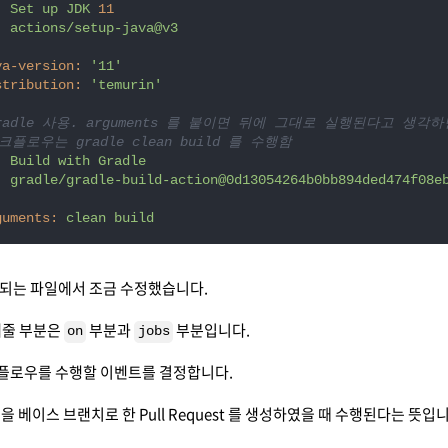
:
Set
up
JDK
11
:
actions/setup-java@v3
:
va-version:
'11'
stribution:
'temurin'
Gradle 사용. arguments 를 붙이면 뒤에 그대로 실행된다고 생각
크플로우는 gradle clean build 를 수행함
:
Build
with
Gradle
:
gradle/gradle-build-action@0d13054264b0bb894ded474f08e
:
guments:
clean
build
되는 파일에서 조금 수정했습니다.
해줄 부분은
부분과
부분입니다.
on
jobs
플로우를 수행할 이벤트를 결정합니다.
을 베이스 브랜치로 한 Pull Request 를 생성하였을 때 수행된다는 뜻입