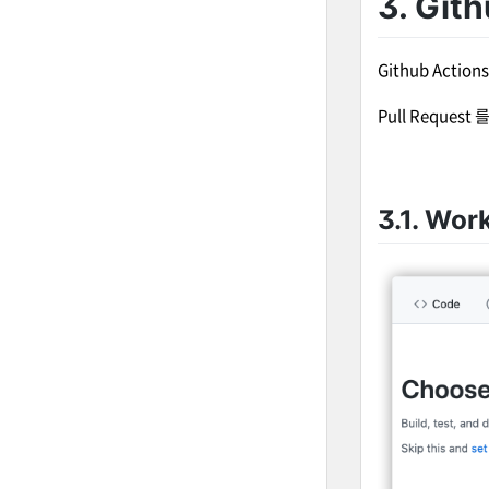
3. Gi
Github Acti
Pull Reque
3.1. Wo