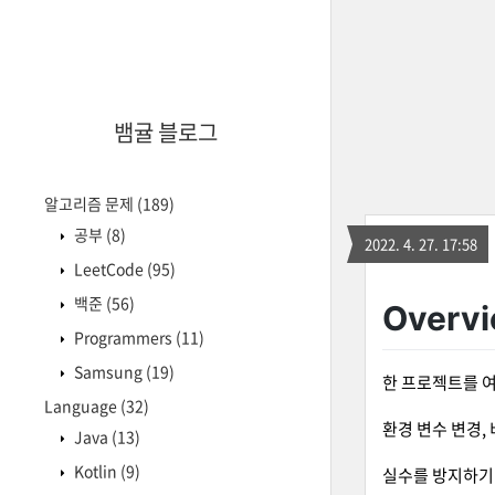
뱀귤 블로그
알고리즘 문제
(189)
공부
(8)
2022. 4. 27. 17:58
LeetCode
(95)
백준
(56)
Overv
Programmers
(11)
Samsung
(19)
한 프로젝트를 여
Language
(32)
환경 변수 변경,
Java
(13)
Kotlin
(9)
실수를 방지하기 