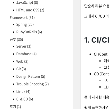
JavaScript
(8)
단순히 리뷰 요
HTML and CSS
(2)
그래서 CI/CD
Framework
(31)
Spring
(25)
RubyOnRails
(6)
1. CI/
공부
(35)
Server
(3)
Database
(4)
CI (Cont
해
Web
(3)
CI
Git
(3)
CD (Con
Design Pattern
(5)
"
Trouble Shooting
(7)
C
Linux
(4)
좀더 자세한 내
CI & CD
(6)
후기
(1)
쉽게 표현하자면 