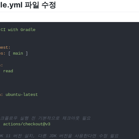
adle.yml 파일 수정
CI
with
Gradle
uest:
es:
 [ 
main
 ]

s:
:
read
n:
ubuntu-latest
 워크플로우 실행 전 기본적으로 체크아웃 필요
:
actions/checkout@v3
JDK 11 버전 설치, 다른 JDK 버전을 사용한다면 수정 필요