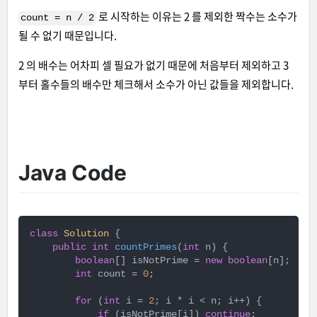
로 시작하는 이유는 2 를 제외한 짝수는 소수가
count = n / 2
될 수 없기 때문입니다.
2 의 배수는 어차피 셀 필요가 없기 때문에 처음부터 제외하고 3
부터 홀수들의 배수만 체크해서 소수가 아닌 값들을 제외합니다.
Java Code
class
Solution
{

public
int
countPrimes
(
int
 n)
{

boolean
[] isNotPrime = 
new
boolean
[n];

int
 count = 
0
;

for
 (
int
 i = 
2
; i * i < n; i++) {

if
 (isNotPrime[i]) 
continue
;
