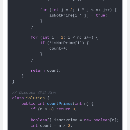
for
 (
int
 j = 
2
; i * j < n; j++) {

                isNotPrime[i * j] = 
true
;

            }

        }

for
 (
int
 i = 
2
; i < n; i++) {

if
 (!isNotPrime[i]) {

                count++;

            }

        }

return
 count;

    }

}

// Discuss 참고 개선
class
Solution
{

public
int
countPrimes
(
int
 n)
{

if
 (n < 
3
) 
return
0
;

boolean
[] isNotPrime = 
new
boolean
[n];

int
 count = n / 
2
;
