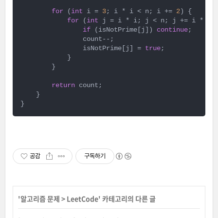
for
 (
int
 i = 
3
; i * i < n; i += 
2
) {

for
 (
int
 j = i * i; j < n; j += i * 
2
) 
if
 (isNotPrime[j]) 
continue
;

                count--;

                isNotPrime[j] = 
true
;

            }

        }

return
 count;

    }

}
공감
구독하기
'
알고리즘 문제
>
LeetCode
' 카테고리의 다른 글