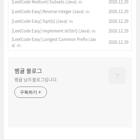
[LeetCode Medium] Subsets (Java)
2020.12.29
(0)
[LeetCode Easy] Reverse Integer (Java)
2020.12.29
(0)
[LeetCode Easy] Sqrt(x) (Java)
2020.12.29
(0)
[LeetCode Easy] Implement strStr() (Java)
2020.12.29
(0)
[LeetCode Easy] Longest Common Prefix (Jav
2020.12.29
a)
(0)
뱀귤 블로그
뱀귤 님의 블로그입니다.
구독하기